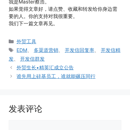
我是Master蔡浩。
如果觉得文章好，请点赞、收藏和转发给你身边需
要的人。你的支持对我很重要。
我们下一篇文章再见。
分
外贸工具
类
标
EDM
、
多渠道营销
、
开发信回复率
、
开发信精
签
发
、
开发信群发
外贸生长•精英汇成立公告
谁先用上硅基员工，谁就能碾压同行
发表评论
评