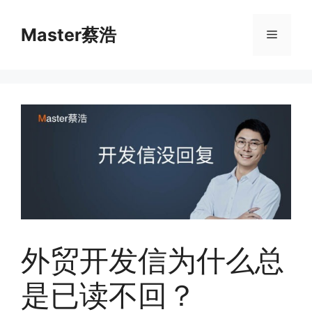
跳
至
Master蔡浩
菜
内
容
单
外贸开发信为什么总
是已读不回？