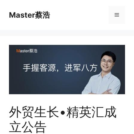
跳
至
Master蔡浩
菜
内
容
单
外贸生长•精英汇成
立公告