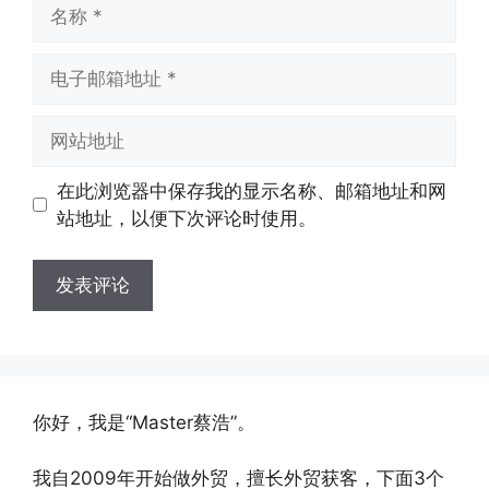
名
称
电
子
邮
网
箱
站
地
地
在此浏览器中保存我的显示名称、邮箱地址和网
址
址
站地址，以便下次评论时使用。
你好，我是“Master蔡浩”。
我自2009年开始做外贸，擅长外贸获客，下面3个