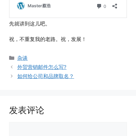
先就讲到这儿吧。
祝，不重复我的老路。祝，发展！
分
杂谈
类
外贸营销邮件怎么写?
如何给公司和品牌取名？
发表评论
评
论