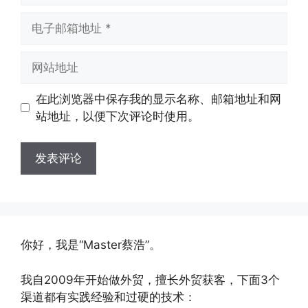
电
子
邮
网
箱
站
地
地
在此浏览器中保存我的显示名称、邮箱地址和网
址
址
站地址，以便下次评论时使用。
你好，我是“Master蔡浩”。
我自2009年开始做外贸，擅长外贸获客，下面3个
渠道都有实践经验和过硬的技术：