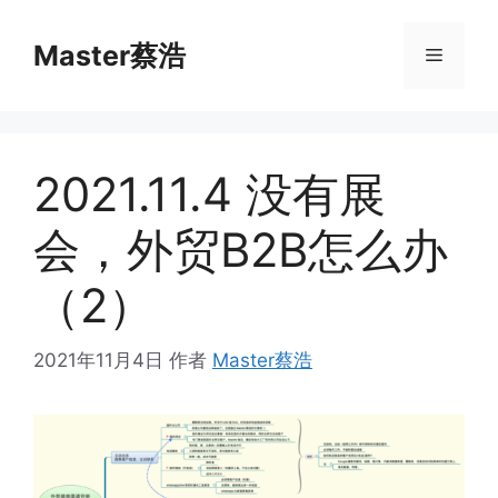
跳
至
Master蔡浩
菜
内
容
单
2021.11.4 没有展
会，外贸B2B怎么办
（2）
2021年11月4日
作者
Master蔡浩