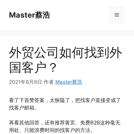
跳
至
Master蔡浩
菜
内
容
单
外贸公司如何找到外
国客户？
2021年8月9日
作者
Master蔡浩
看了下首赞答案，太狭隘了，把找客户直接变成了
找客户邮箱。
再看其他回答，还有推荐黄页、免费B2B这种毫无
用处、只能浪费时间的找客户的方法。