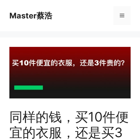
跳
至
Master蔡浩
菜
内
容
单
同样的钱，买10件便
宜的衣服，还是买3