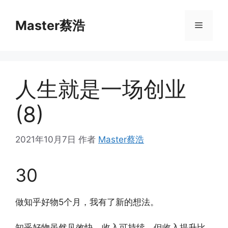
跳
至
Master蔡浩
菜
内
容
单
人生就是一场创业
(8)
2021年10月7日
作者
Master蔡浩
30
做知乎好物5个月，我有了新的想法。
知乎好物虽然见效快，收入可持续，但收入提升比