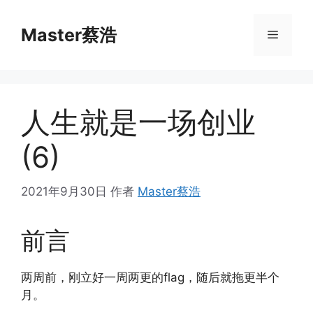
跳
至
Master蔡浩
菜
内
容
单
人生就是一场创业
(6)
2021年9月30日
作者
Master蔡浩
前言
两周前，刚立好一周两更的flag，随后就拖更半个
月。