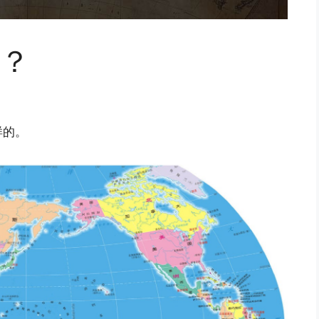
？
样的。