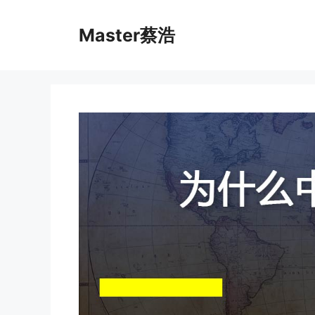
跳
至
Master蔡浩
内
容