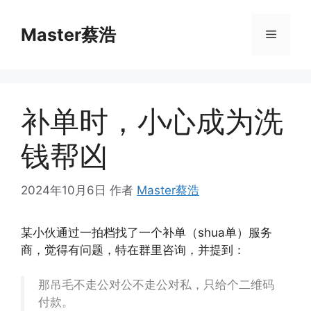
跳
至
Master蔡浩
菜
内
容
单
补单时，小心成为洗
钱帮凶
2024年10月6日
作者
Master蔡浩
某小伙通过一拍档找了一个补单（shua单）服务
商，觉得有问题，特在群里咨询，并提到：
那吊毛不走公对公不走公对私，只给个二维码
付款。