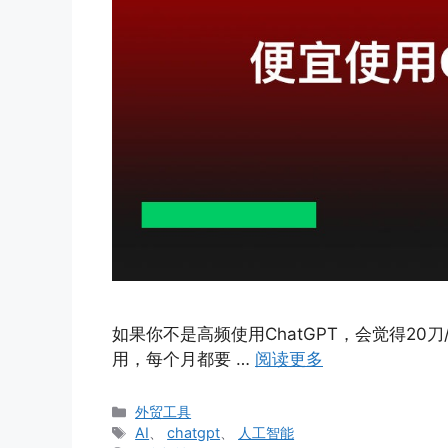
如果你不是高频使用ChatGPT，会觉得20
用，每个月都要 …
阅读更多
分
外贸工具
类
标
AI
、
chatgpt
、
人工智能