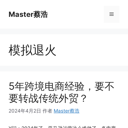
跳
至
Master蔡浩
菜
内
容
单
模拟退火
5年跨境电商经验，要不
要转战传统外贸？
2024年4月2日
作者
Master蔡浩