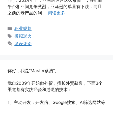
Y问：20​24年了，亚马逊运营这么难做了，各电商
平台相互间竞争激烈，亚马逊的单量有下跌，而且
之前的老产品的利 …
阅读更多
分
职业规划
类
标
模拟退火
签
发表评论
你好，我是“Master蔡浩”。
我自2009年开始做外贸，擅长外贸获客，下面3个
渠道都有实践经验和过硬的技术：
1、主动开发：开发信、Google搜索、AI筛选网站等