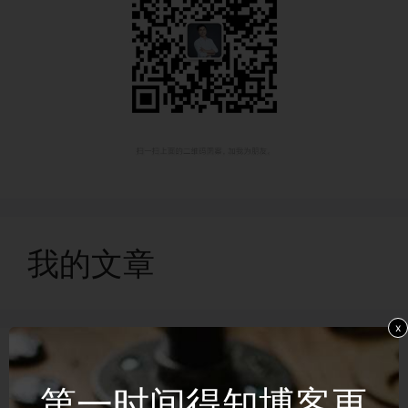
我的文章
x
2025 年 7 月
(1)
第一时间得知博客更
2025 年 6 月
(2)